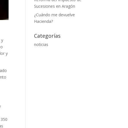
Sucesiones en Aragón
¿Cuándo me devuelve
Hacienda?
Categorías
 y
noticias
io
lor y
nado
unto
e
 350
as