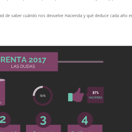
ntad de saber cuándo nos devuelve Hacienda y qué deduce cada año e