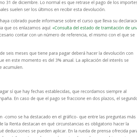
mo 31 de diciembre. Lo normal es que retrase el pago de los importe
es suelen ser los últimos en recibir esta devolución.
 haya cobrado puede informarse sobre el curso que lleva su declarac
ria que os enlazamos aquí:
«Consulta del estado de tramitación de un
ecesario contar con un número de referencia, el mismo con el que se
 de seis meses que tiene para pagar deberá hacer la devolución con
 que en este momento es del 3% anual. La aplicación del interés se
se acumulen.
pagar sí que hay fechas establecidas, que recordamos siempre al
ampaña. En caso de que el pago se fraccione en dos plazos, el segund
én -como se ha destacado en el gráfico- que entre las preguntas más
 la Renta destacan en qué circunstancias es obligatorio hacer la
é deducciones se pueden aplicar. En la rueda de prensa ofrecida par