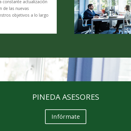
la constante actualización
n de las nuevas
stros objetivos a lo largo
PINEDA ASESORES
Infórmate