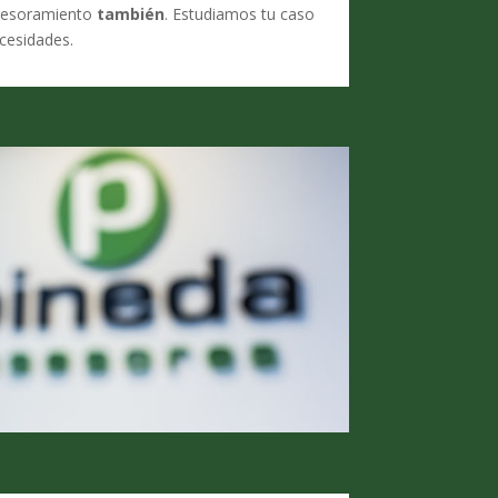
asesoramiento
también
. Estudiamos tu caso
cesidades.