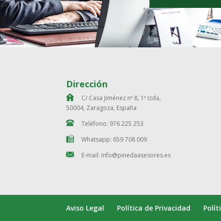
Dirección
C/ Casa Jiménez nº 8, 1º Izda,
50004, Zaragoza, España
Teléfono: 976 225 253
Whatsapp: 659 708 009
E-mail: info@pinedaasesores.es
Aviso Legal
Política de Privacidad
Polít