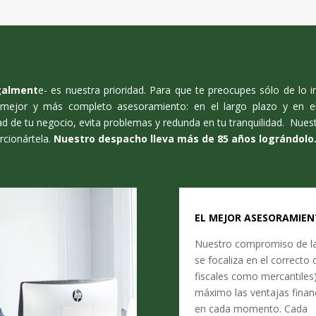
egalment
e- es nuestra prioridad. Para que te preocupes sólo de lo
 mejor y más completo asesoramiento: en el largo plazo y en el 
dad de tu negocio, evita problemas y redunda en tu tranquilidad.
Nuest
rcionártela.
Nuestro despacho lleva más de 85 años lográndolo
EL MEJOR ASESORAMIE
Nuestro compromiso de la 
se focaliza en el correcto
fiscales como mercantiles)
máximo las ventajas financi
en cada momento. Cada