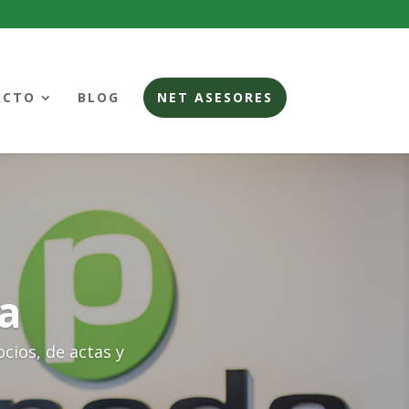
ACTO
BLOG
NET ASESORES
a
ocios, de actas y